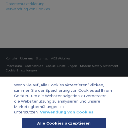
Datenschutzerklärung
Verwendung von Cookies
Kontakt
Über uns
Sitemap
ACS Websites
Impressum
Datenschutz
Cookie-Einstellungen
Modern Slavery Statement
Cookie-Einstellungen
Charter von Privatflugzeugen
Gruppen-Charterflüge
Cargo Charter
Informationen zu Flugzeugen
Wenn Sie auf „Alle Cookies akzeptieren“ klicken,
stimmen Sie der Speicherung von Cookies auf Ihrem
Private Charter App
Gerät zu, um die Websitenavigation zu verbessern,
die Websitenutzung zu analysieren und unsere
Marketingbemühungen zu
unterstützen.
Verwendung von Cookies
Alle Cookies akzeptieren