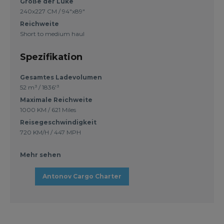
Größe der Luke
240x227 CM / 94"x89"
Reichweite
Short to medium haul
Spezifikation
Gesamtes Ladevolumen
52 m³ / 1836'³
Maximale Reichweite
1000 KM / 621 Miles
Reisegeschwindigkeit
720 KM/H / 447 MPH
Mehr sehen
Antonov Cargo Charter