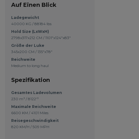
Auf Einen Blick
Ladegewicht
40000 KG / 88184 lbs
Hold Size (LxWxH)
2798x317x212 CM / 1101"x124"x83"
Größe der Luke
345x200 CM / 135"x78"
Reichweite
Medium to long haul
Spezifikation
Gesamtes Ladevolumen
230 m³ / 8122'³
Maximale Reichweite
6600 KM / 4101 Miles
Reisegeschwindigkeit
820 KM/H / 509 MPH