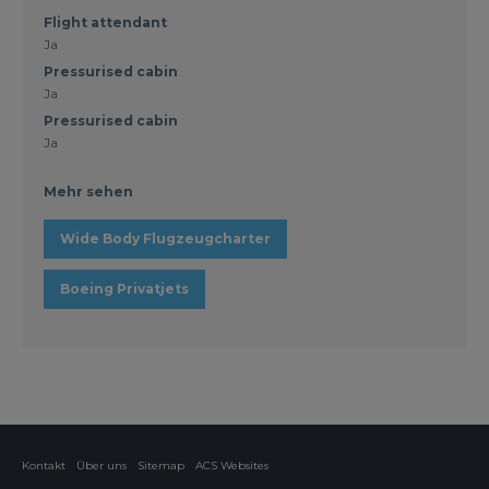
Flight attendant
Ja
Pressurised cabin
Ja
Pressurised cabin
Ja
Mehr sehen
Wide Body Flugzeugcharter
Boeing Privatjets
Kontakt
Über uns
Sitemap
ACS Websites