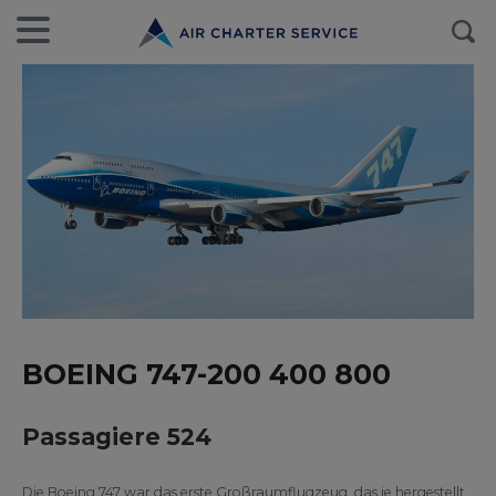
BOEING 747-200 400 800
Passagiere 524
Die Boeing 747 war das erste Großraumflugzeug, das je hergestellt