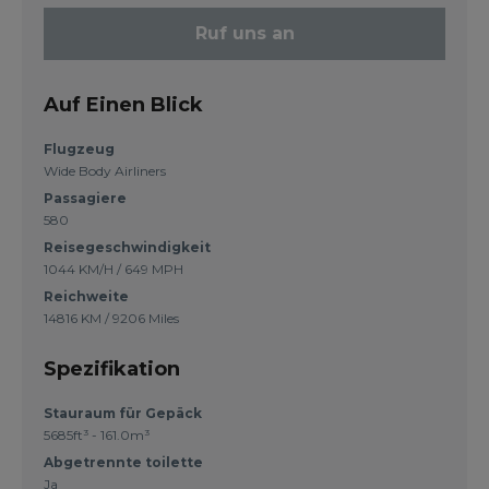
Ruf uns an
Auf Einen Blick
Flugzeug
Wide Body Airliners
Passagiere
580
Reisegeschwindigkeit
1044 KM/H / 649 MPH
Reichweite
14816 KM / 9206 Miles
Spezifikation
Stauraum für Gepäck
5685ft³ - 161.0m³
Abgetrennte toilette
Ja