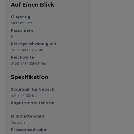
Auf Einen Blick
Flugzeug
Mid Size Jets
Passagiere
9
Reisegeschwindigkeit
863 KM/H / 536 MPH
Reichweite
5788 KM / 3596 Miles
Spezifikation
Stauraum für Gepäck
4.4m³ - 155.4ft³
Abgetrennte toilette
Ja
Flight attendant
Optional
Pressurised cabin