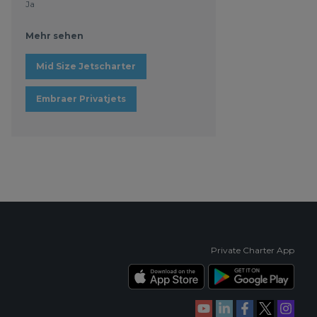
Ja
Mehr sehen
Mid Size Jetscharter
Embraer Privatjets
Private Charter App