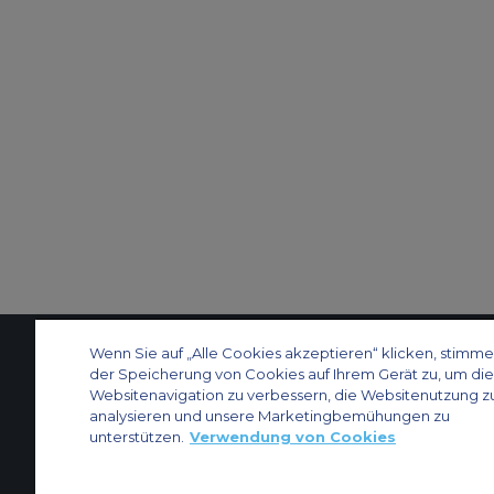
Wenn Sie auf „Alle Cookies akzeptieren“ klicken, stimme
der Speicherung von Cookies auf Ihrem Gerät zu, um die
Kontakt
Über uns
Sitemap
ACS Websites
Websitenavigation zu verbessern, die Websitenutzung z
analysieren und unsere Marketingbemühungen zu
Impressum
Datenschutz
Cookie-Einstellungen
Modern Slavery Statement
unterstützen.
Verwendung von Cookies
Charter von Privatflugzeugen
Gruppen-Charterflüge
Cargo Charter
Inform