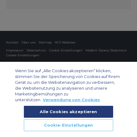
Kontakt
Über uns
Sitemap
ACS Websites
Impressum
Datenschutz
Cookie-Einstellungen
Modern Slavery Statement
Cookie-Einstellungen
Charter von Privatflugzeugen
Gruppen-Charterflüge
Cargo Charter
Informationen zu Flugzeugen
Wenn Sie auf „Alle Cookies akzeptieren“ klicken,
stimmen Sie der Speicherung von Cookies auf Ihrem
Private Charter App
Gerät zu, um die Websitenavigation zu verbessern,
die Websitenutzung zu analysieren und unsere
Marketingbemühungen zu
unterstützen.
Verwendung von Cookies
Alle Cookies akzeptieren
© 2026 Air Charter Service GmbH | Opernplatz 14, 60313, Frankfurt
Cookie-Einstellungen
am Main, Deutschland | +49 69 509 528 510