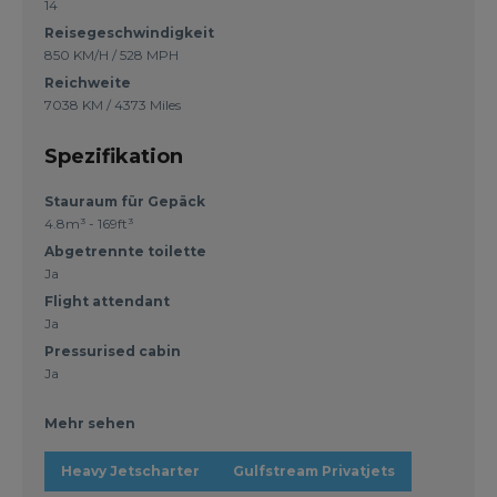
14
Reisegeschwindigkeit
850 KM/H / 528 MPH
Reichweite
7038 KM / 4373 Miles
Spezifikation
Stauraum für Gepäck
4.8m³ - 169ft³
Abgetrennte toilette
Ja
Flight attendant
Ja
Pressurised cabin
Ja
Mehr sehen
Heavy Jetscharter
Gulfstream Privatjets