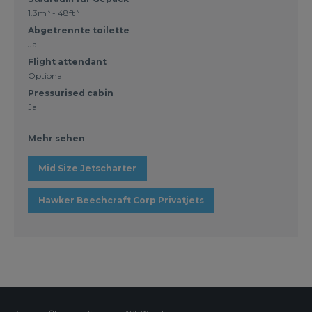
1.3m³ - 48ft³
Abgetrennte toilette
Ja
Flight attendant
Optional
Pressurised cabin
Ja
Mehr sehen
Mid Size Jetscharter
Hawker Beechcraft Corp Privatjets