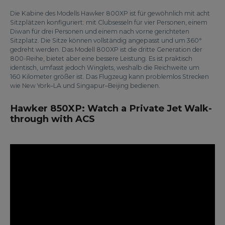
Die Kabine des Modells Hawker 800XP ist für gewöhnlich mit acht
Sitzplätzen konfiguriert: mit Clubsesseln für vier Personen, einem
Diwan für drei Personen und einem nach vorne gerichteten
Sitzplatz. Die Sitze können vollständig angepasst und um 360°
gedreht werden. Das Modell 800XP ist die dritte Generation der
800-Reihe, bietet aber eine bessere Leistung. Es ist praktisch
identisch, umfasst jedoch Winglets, weshalb die Reichweite um
160 Kilometer größer ist. Das Flugzeug kann problemlos Strecken
wie New York–LA und Singapur–Beijing bedienen.
Hawker 850XP: Watch a Private Jet Walk-
through with ACS