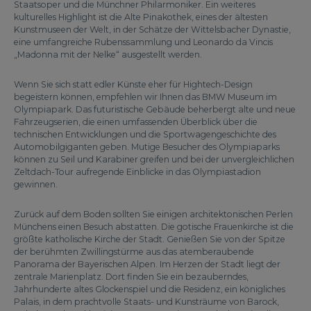
Staatsoper und die Münchner Philarmoniker. Ein weiteres
kulturelles Highlight ist die Alte Pinakothek, eines der ältesten
Kunstmuseen der Welt, in der Schätze der Wittelsbacher Dynastie,
eine umfangreiche Rubenssammlung und Leonardo da Vincis
„Madonna mit der Nelke“ ausgestellt werden.
Wenn Sie sich statt edler Künste eher für Hightech-Design
begeistern können, empfehlen wir Ihnen das BMW Museum im
Olympiapark. Das futuristische Gebäude beherbergt alte und neue
Fahrzeugserien, die einen umfassenden Überblick über die
technischen Entwicklungen und die Sportwagengeschichte des
Automobilgiganten geben. Mutige Besucher des Olympiaparks
können zu Seil und Karabiner greifen und bei der unvergleichlichen
Zeltdach-Tour aufregende Einblicke in das Olympiastadion
gewinnen.
Zurück auf dem Boden sollten Sie einigen architektonischen Perlen
Münchens einen Besuch abstatten. Die gotische Frauenkirche ist die
größte katholische Kirche der Stadt. Genießen Sie von der Spitze
der berühmten Zwillingstürme aus das atemberaubende
Panorama der Bayerischen Alpen. Im Herzen der Stadt liegt der
zentrale Marienplatz. Dort finden Sie ein bezauberndes,
Jahrhunderte altes Glockenspiel und die Residenz, ein königliches
Palais, in dem prachtvolle Staats- und Kunsträume von Barock,