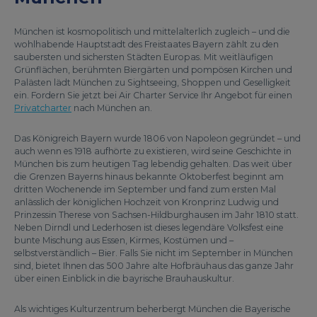
München ist kosmopolitisch und mittelalterlich zugleich – und die
wohlhabende Hauptstadt des Freistaates Bayern zählt zu den
saubersten und sichersten Städten Europas. Mit weitläufigen
Grünflächen, berühmten Biergärten und pompösen Kirchen und
Palästen lädt München zu Sightseeing, Shoppen und Geselligkeit
ein. Fordern Sie jetzt bei Air Charter Service Ihr Angebot für einen
Privatcharter
nach München an.
Das Königreich Bayern wurde 1806 von Napoleon gegründet – und
auch wenn es 1918 aufhörte zu existieren, wird seine Geschichte in
München bis zum heutigen Tag lebendig gehalten. Das weit über
die Grenzen Bayerns hinaus bekannte Oktoberfest beginnt am
dritten Wochenende im September und fand zum ersten Mal
anlässlich der königlichen Hochzeit von Kronprinz Ludwig und
Prinzessin Therese von Sachsen-Hildburghausen im Jahr 1810 statt.
Neben Dirndl und Lederhosen ist dieses legendäre Volksfest eine
bunte Mischung aus Essen, Kirmes, Kostümen und –
selbstverständlich – Bier. Falls Sie nicht im September in München
sind, bietet Ihnen das 500 Jahre alte Hofbräuhaus das ganze Jahr
über einen Einblick in die bayrische Brauhauskultur.
Als wichtiges Kulturzentrum beherbergt München die Bayerische