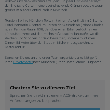
Rokoko und Neoklassizismus zeugen. Ein paar Blocks weiter liegt
der Englische Garten – eine beeindruckende Grünanlage, die sogar
größer ist als der Central Park in New York.
Runden Sie Ihre München-Reise mit einem Aufenthalt im 5-Sterne-
Hotel Mandarin Oriental im Herzen der Altstadt ab (Prince Charles
ist ein Fan von Raum 608, der über einen Erker verfügt), einem
Einkaufsbummel auf der Prachtstraße Maximilianstraße, wo die
Reichen und Schönen ihr Geld loswerden, und einem intimen
Dinner 181 Meter über der Stadt im Michelin-ausgezeichneten
Restaurant 181.
Sprechen Sie uns an und unser Team organisiert alles Nötige für
Ihren
Privatcharter
nach München (Franz-Josef-Strauß-Flughafen).
Chartern Sie zu diesem Ziel
Sprechen Sie direkt mit einem ACS-Broker, um Ihre
Anforderungen zu besprechen.