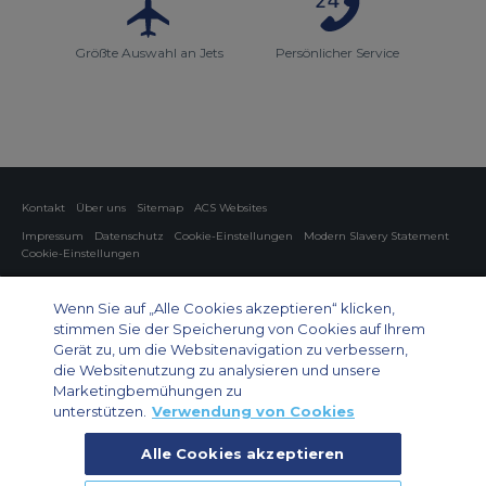
Größte Auswahl an Jets
Persönlicher Service
Kontakt
Über uns
Sitemap
ACS Websites
Impressum
Datenschutz
Cookie-Einstellungen
Modern Slavery Statement
Cookie-Einstellungen
Charter von Privatflugzeugen
Gruppen-Charterflüge
Cargo Charter
Informationen zu Flugzeugen
Wenn Sie auf „Alle Cookies akzeptieren“ klicken,
stimmen Sie der Speicherung von Cookies auf Ihrem
Private Charter App
Gerät zu, um die Websitenavigation zu verbessern,
die Websitenutzung zu analysieren und unsere
Marketingbemühungen zu
unterstützen.
Verwendung von Cookies
Alle Cookies akzeptieren