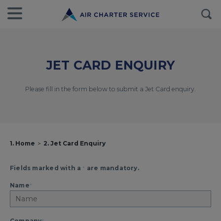
JET CARD ENQUIRY
Please fill in the form below to submit a Jet Card enquiry.
1. Home
2. Jet Card Enquiry
Fields marked with a
*
are mandatory.
Name
*
Company
*