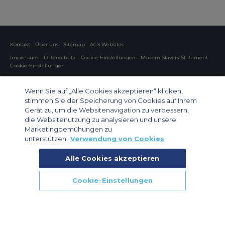
Kontakt
Über uns
Sitemap
ACS Websites
Impressum
Datenschutz
Cookie-Einstellungen
Modern Slavery Statement
Cookie-Einstellungen
Charter von Privatflugzeugen
Gruppen-Charterflüge
Cargo Charter
Informationen zu Flugzeugen
Wenn Sie auf „Alle Cookies akzeptieren“ klicken,
stimmen Sie der Speicherung von Cookies auf Ihrem
Private Charter App
Gerät zu, um die Websitenavigation zu verbessern,
die Websitenutzung zu analysieren und unsere
Marketingbemühungen zu
unterstützen.
Verwendung von Cookies
Alle Cookies akzeptieren
© 2026 Air Charter Service GmbH | Opernplatz 14, 60313, Frankfurt
Cookie-Einstellungen
am Main, Deutschland | +49 69 509 528 510
RUF UNS AN
RÜCKRUF
JETZT ANFRAGEN