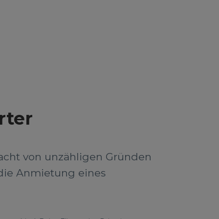
rter
n acht von unzähligen Gründen
r die Anmietung eines