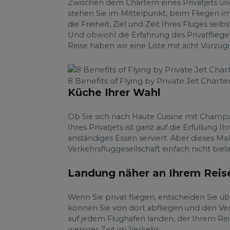
Zwischen dem Chartern eines Privatjets und
stehen Sie im Mittelpunkt, beim Fliegen im 
die Freiheit, Ziel und Zeit Ihres Fluges se
Und obwohl die Erfahrung des Privatfliegens
Reise haben wir eine Liste mit acht Vorzüg
8 Benefits of Flying by Private Jet Charte
Küche Ihrer Wahl
Ob Sie sich nach Haute Cuisine mit Cham
Ihres Privatjets ist ganz auf die Erfüllung
anständiges Essen serviert. Aber dieses 
Verkehrsfluggesellschaft einfach nicht biet
Landung näher an Ihrem Reise
Wenn Sie privat fliegen, entscheiden Sie ü
können Sie von dort abfliegen und den V
auf jedem Flughafen landen, der Ihrem Reis
weniger Zeit im Verkehr.