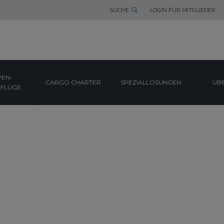
SUCHE
LOGIN FÜR MITGLIEDER
EN-
CARGO CHARTER
SPEZIALLÖSUNGEN
ÜB
FLÜGE