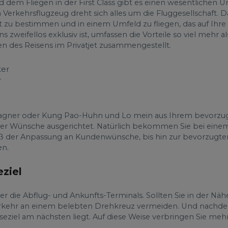
 dem Fliegen in der First Class gibt es einen wesentlichen Un
Verkehrsflugzeug dreht sich alles um die Fluggesellschaft. Da
lbst zu bestimmen und in einem Umfeld zu fliegen, das auf Ihre 
 zweifellos exklusiv ist, umfassen die Vorteile so viel mehr a
en des Reisens im Privatjet zusammengestellt.
r
pagner oder Kung Pao-Huhn und Lo mein aus Ihrem bevorzu
 Ihrer Wünsche ausgerichtet. Natürlich bekommen Sie bei einem
Maß der Anpassung an Kundenwünsche, bis hin zur bevorzugten
en.
ziel
ber die Abflug- und Ankunfts-Terminals. Sollten Sie in der Nä
erkehr an einem belebten Drehkreuz vermeiden. Und nachde
eziel am nächsten liegt. Auf diese Weise verbringen Sie mehr