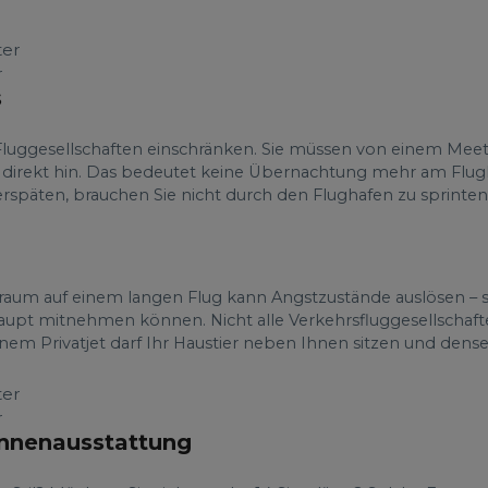
r
s
 Fluggesellschaften einschränken. Sie müssen von einem Mee
e direkt hin. Das bedeutet keine Übernachtung mehr am Flu
späten, brauchen Sie nicht durch den Flughafen zu sprinten.
raum auf einem langen Flug kann Angstzustände auslösen – s
haupt mitnehmen können. Nicht alle Verkehrsfluggesellschaf
inem Privatjet darf Ihr Haustier neben Ihnen sitzen und dens
r
Innenausstattung