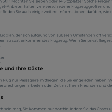
 Stil? Möchten Sie sieben oder 14 Sitzplätze? Solche Fragen
atjet-Anbieter halten viele verschiedene Flugzeuggrößen und
er finden Sie auch einige weitere Informationen darüber, wie e
 Flugplan, der sich aufgrund von äußeren Umständen oft versc
st ein zu spät ankommendes Flugzeug. Wenn Sie privat fliegen,
.
r
e und Ihre Gäste
en Flug nur Passagiere mitfliegen, die Sie eingeladen haben. 
brechungen arbeiten oder Zeit mit Ihren Freunden und der
ls
 auch sein mag, Sie kommen nur dorthin, indem Sie das Chaos