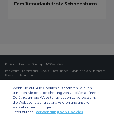
Familienurlaub trotz Schneesturm
Kontakt
Über uns
Sitemap
ACS Websites
Impressum
Datenschutz
Cookie-Einstellungen
Modern Slavery Statement
Cookie-Einstellungen
Charter von Privatflugzeugen
Gruppen-Charterflüge
Cargo Charter
Informationen zu Flugzeugen
Wenn Sie auf „Alle Cookies akzeptieren“ klicken,
stimmen Sie der Speicherung von Cookies auf Ihrem
Private Charter App
Gerät zu, um die Websitenavigation zu verbessern,
die Websitenutzung zu analysieren und unsere
Marketingbemühungen zu
unterstützen.
Verwendung von Cookies