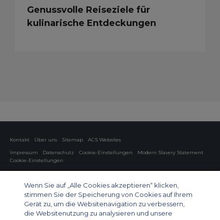
Genussvolle Reiseziele für
kulinarische Entdeckungen
Kontakt
Über uns
Sitemap
ACS Websites
Impressum
Datenschutz
Cookie-Einstellungen
Modern Slavery Statement
Cookie-Einstellungen
Charter von Privatflugzeugen
Gruppen-Charterflüge
Cargo Charter
Informationen zu Flugzeugen
Wenn Sie auf „Alle Cookies akzeptieren“ klicken,
stimmen Sie der Speicherung von Cookies auf Ihrem
Private Charter App
Gerät zu, um die Websitenavigation zu verbessern,
die Websitenutzung zu analysieren und unsere