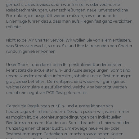
gemacht, als es sowieso schon war. Immer wieder veränderte
Reisebeschränkungen, Grenzschließungen, neue, unverständliche
Formulare, die ausgefüllt werden müssen, sowie annullierte
Linienflüge führen dazu, dass man aufs Fliegen fast ganz verzichten
möchte.
Nicht so bei Air Charter Service! Wir wollen Sie von allem entlasten,
was Stress verursacht, so dass Sie und Ihre Mitreisenden den Charter
rundum genießen können.
Unser Team – und damit auch Ihr persönlicher Kundenberater –
kennt stets die aktuellsten Ein- und Ausreiseregelungen. Somit sind
unsere Kunden ebenfalls informiert, sobald es neue Bestimmungen
gibt, die sie betreffen. Dementsprechend wissen wir ganz genau,
welche Formulare auszufüllen sind, welche Visa benötigt werden
und ob ein negativer PCR-Test gefordert ist.
Gerade die Regelungen zur Ein- und Ausreise können sich
heutzutage sehr schnell ändern. Deshalb passen wir, wann immer
es möglich ist, die Stornierungsbedingungen den individuellen
Bedürfnissen unserer Kunden an. Somit braucht sich niemand, der
frühzeitig einen Charter bucht, um etwaige neue Reise- oder
Testbestimmungen Gedanken zu machen sowie hohen Kosten