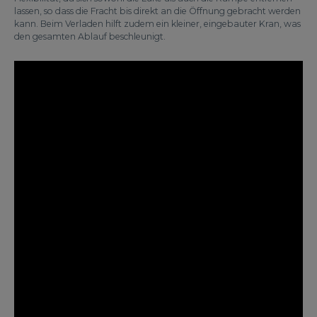
lassen, so dass die Fracht bis direkt an die Öffnung gebracht werden
kann. Beim Verladen hilft zudem ein kleiner, eingebauter Kran, was
den gesamten Ablauf beschleunigt.