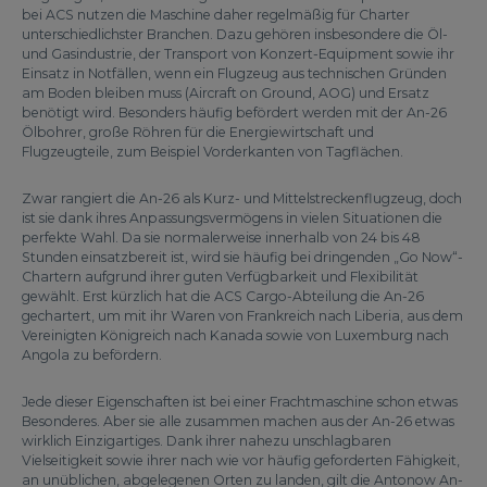
bei ACS nutzen die Maschine daher regelmäßig für Charter
unterschiedlichster Branchen. Dazu gehören insbesondere die Öl-
und Gasindustrie, der Transport von Konzert-Equipment sowie ihr
Einsatz in Notfällen, wenn ein Flugzeug aus technischen Gründen
am Boden bleiben muss (Aircraft on Ground, AOG) und Ersatz
benötigt wird. Besonders häufig befördert werden mit der An-26
Ölbohrer, große Röhren für die Energiewirtschaft und
Flugzeugteile, zum Beispiel Vorderkanten von Tagflächen.
Zwar rangiert die An-26 als Kurz- und Mittelstreckenflugzeug, doch
ist sie dank ihres Anpassungsvermögens in vielen Situationen die
perfekte Wahl. Da sie normalerweise innerhalb von 24 bis 48
Stunden einsatzbereit ist, wird sie häufig bei dringenden „Go Now“-
Chartern aufgrund ihrer guten Verfügbarkeit und Flexibilität
gewählt. Erst kürzlich hat die ACS Cargo-Abteilung die An-26
gechartert, um mit ihr Waren von Frankreich nach Liberia, aus dem
Vereinigten Königreich nach Kanada sowie von Luxemburg nach
Angola zu befördern.
Jede dieser Eigenschaften ist bei einer Frachtmaschine schon etwas
Besonderes. Aber sie alle zusammen machen aus der An-26 etwas
wirklich Einzigartiges. Dank ihrer nahezu unschlagbaren
Vielseitigkeit sowie ihrer nach wie vor häufig geforderten Fähigkeit,
an unüblichen, abgelegenen Orten zu landen, gilt die Antonow An-