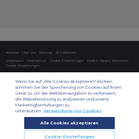
Kontakt
Über uns
Sitemap
ACS Websites
Impressum
Datenschutz
Cookie-Einstellungen
Modern Slavery Statement
Cookie-Einstellungen
Charter von Privatflugzeugen
Gruppen-Charterflüge
Cargo Charter
Informationen zu Flugzeugen
Wenn Sie auf „Alle Cookies akzeptieren“ klicken,
stimmen Sie der Speicherung von Cookies auf Ihrem
Private Charter App
Gerät zu, um die Websitenavigation zu verbessern,
die Websitenutzung zu analysieren und unsere
Marketingbemühungen zu
unterstützen.
Verwendung von Cookies
Alle Cookies akzeptieren
© 2026 Air Charter Service GmbH | Opernplatz 14, 60313, Frankfurt
Cookie-Einstellungen