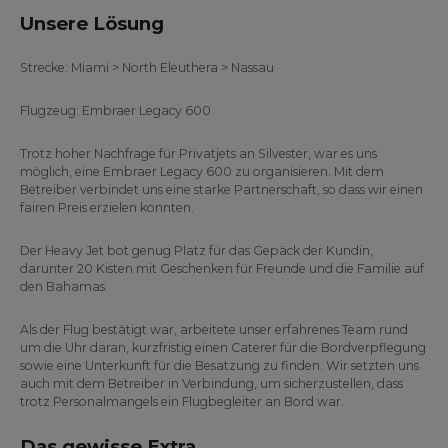
Unsere Lösung
Strecke: Miami > North Eleuthera > Nassau
Flugzeug: Embraer Legacy 600
Trotz hoher Nachfrage für Privatjets an Silvester, war es uns
möglich, eine Embraer Legacy 600 zu organisieren. Mit dem
Betreiber verbindet uns eine starke Partnerschaft, so dass wir einen
fairen Preis erzielen konnten.
Der Heavy Jet bot genug Platz für das Gepäck der Kundin,
darunter 20 Kisten mit Geschenken für Freunde und die Familie auf
den Bahamas.
Als der Flug bestätigt war, arbeitete unser erfahrenes Team rund
um die Uhr daran, kurzfristig einen Caterer für die Bordverpflegung
sowie eine Unterkunft für die Besatzung zu finden. Wir setzten uns
auch mit dem Betreiber in Verbindung, um sicherzustellen, dass
trotz Personalmangels ein Flugbegleiter an Bord war.
Das gewisse Extra