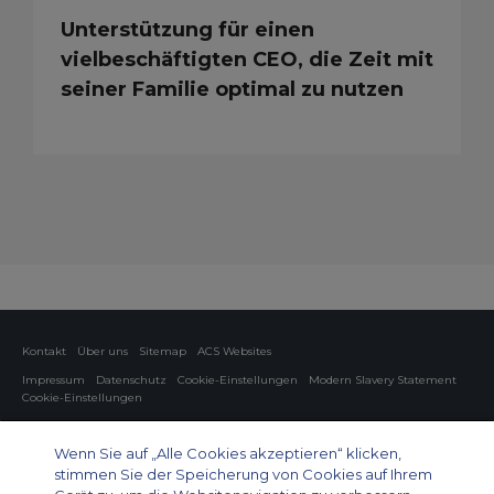
Unterstützung für einen
vielbeschäftigten CEO, die Zeit mit
seiner Familie optimal zu nutzen
Kontakt
Über uns
Sitemap
ACS Websites
Impressum
Datenschutz
Cookie-Einstellungen
Modern Slavery Statement
Cookie-Einstellungen
Charter von Privatflugzeugen
Gruppen-Charterflüge
Cargo Charter
Informationen zu Flugzeugen
Wenn Sie auf „Alle Cookies akzeptieren“ klicken,
stimmen Sie der Speicherung von Cookies auf Ihrem
Private Charter App