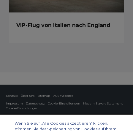
VIP-Flug von Italien nach England
Kontakt
Über uns
Sitemap
ACS Websites
Impressum
Datenschutz
Cookie-Einstellungen
Modern Slavery Statement
Cookie-Einstellungen
Charter von Privatflugzeugen
Gruppen-Charterflüge
Cargo Charter
Informationen zu Flugzeugen
Wenn Sie auf „Alle Cookies akzeptieren“ klicken,
stimmen Sie der Speicherung von Cookies auf Ihrem