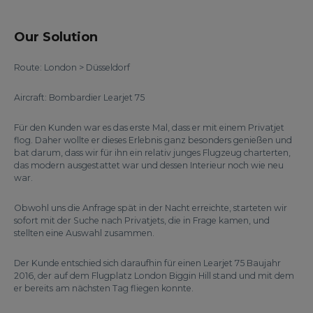
Our Solution
Route: London > Düsseldorf
Aircraft: Bombardier Learjet 75
Für den Kunden war es das erste Mal, dass er mit einem Privatjet
flog. Daher wollte er dieses Erlebnis ganz besonders genießen und
bat darum, dass wir für ihn ein relativ junges Flugzeug charterten,
das modern ausgestattet war und dessen Interieur noch wie neu
war.
Obwohl uns die Anfrage spät in der Nacht erreichte, starteten wir
sofort mit der Suche nach Privatjets, die in Frage kamen, und
stellten eine Auswahl zusammen.
Der Kunde entschied sich daraufhin für einen Learjet 75 Baujahr
2016, der auf dem Flugplatz London Biggin Hill stand und mit dem
er bereits am nächsten Tag fliegen konnte.